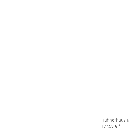
Hühnerhaus Kle
177,99 €
*