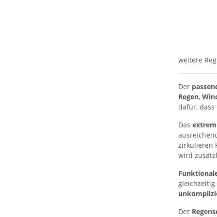
weitere Reg
Der
passen
Regen
,
Win
dafür, dass
Das
extrem 
ausreichen
zirkulieren
wird zusätzl
Funktional
gleichzeitig
unkomplizi
Der
Regensc