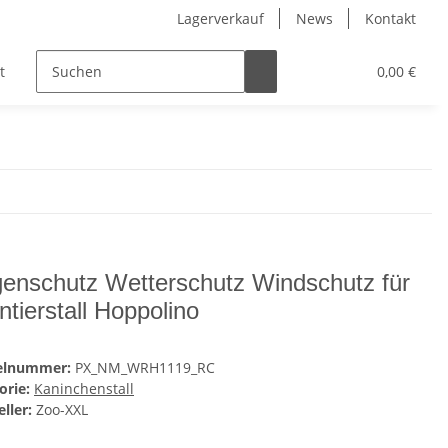
Lagerverkauf
News
Kontakt
t
Kinder
Pflegeprodukte
Hersteller
0,00 €
enschutz Wetterschutz Windschutz für
ntierstall Hoppolino
kelnummer:
PX_NM_WRH1119_RC
orie:
Kaninchenstall
ller:
Zoo-XXL