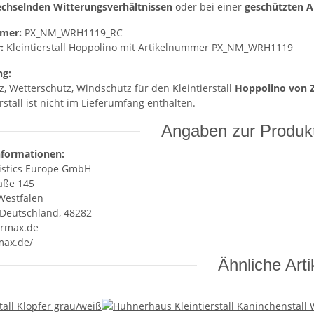
chselnden Witterungsverhältnissen
oder bei einer
geschützten A
mer:
PX_NM_WRH1119_RC
:
Kleintierstall Hoppolino mit Artikelnummer PX_NM_WRH1119
ng:
, Wetterschutz, Windschutz für den Kleintierstall
Hoppolino von 
rstall ist nicht im Lieferumfang enthalten.
Angaben zur Produkt
nformationen:
istics Europe GmbH
aße 145
Westfalen
 Deutschland, 48282
rmax.de
max.de/
Ähnliche Arti