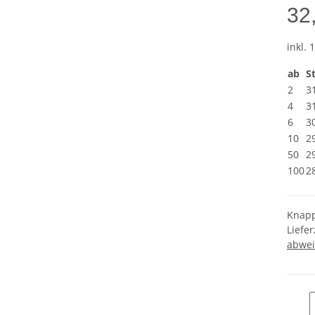
32
inkl. 
ab
S
2
3
4
3
6
3
10
2
50
2
100
2
Knapp
Liefer
abwei