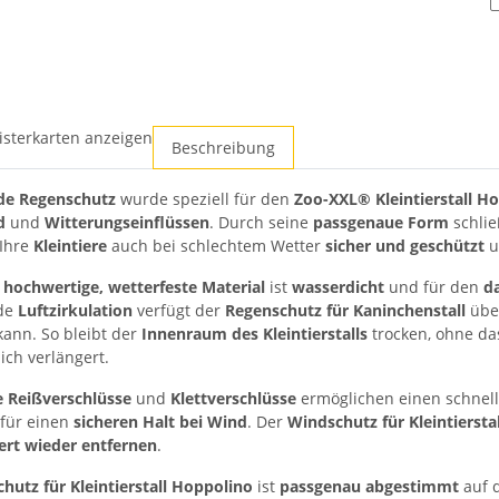
isterkarten anzeigen
Beschreibung
de Regenschutz
wurde speziell für den
Zoo-XXL® Kleintierstall H
d
und
Witterungseinflüssen
. Durch seine
passgenaue Form
schlie
 Ihre
Kleintiere
auch bei schlechtem Wetter
sicher und geschützt
u
hochwertige, wetterfeste Material
ist
wasserdicht
und für den
d
de
Luftzirkulation
verfügt der
Regenschutz für Kaninchenstall
übe
 kann. So bleibt der
Innenraum des Kleintierstalls
trocken, ohne das
ich verlängert.
e Reißverschlüsse
und
Klettverschlüsse
ermöglichen einen schnell
 für einen
sicheren Halt bei Wind
. Der
Windschutz für Kleintierstal
ert wieder entfernen
.
hutz für Kleintierstall Hoppolino
ist
passgenau abgestimmt
auf 