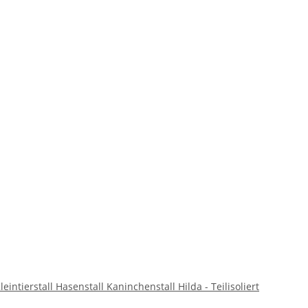
intierstall Hasenstall Kaninchenstall Hilda - Teilisoliert