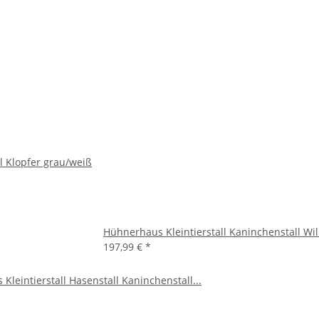
l Klopfer grau/weiß
Hühnerhaus Kleintierstall Kaninchenstall Wi
197,99 €
*