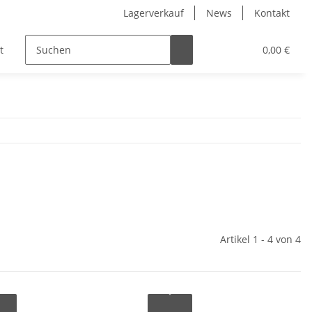
Lagerverkauf
News
Kontakt
t
Kinder
Pflegeprodukte
Hersteller
0,00 €
Artikel 1 - 4 von 4