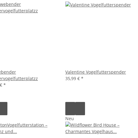
ebender
Valentine Vogelfutterspender
ervogelfutterplatzz
35,99 €
*
 €
*
Neu