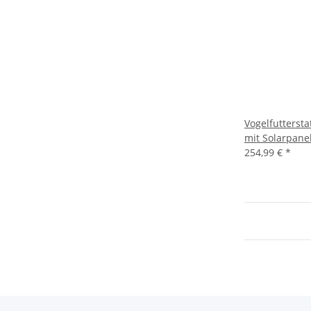
Vogelfutterst
mit Solarpane
254,99 €
*