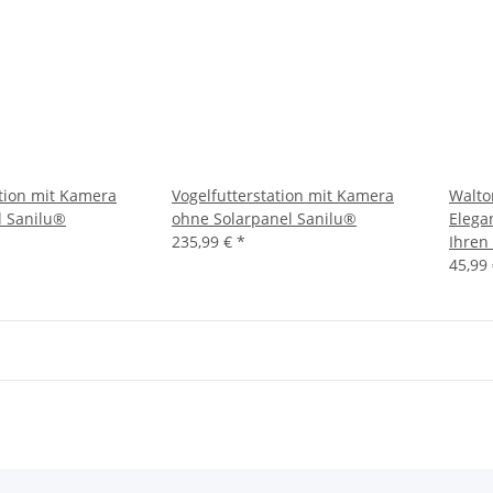
ation mit Kamera
Vogelfutterstation mit Kamera
Walto
l Sanilu®
ohne Solarpanel Sanilu®
Elega
235,99 €
*
Ihren
45,99