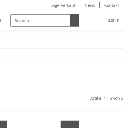
Lagerverkauf
News
Kontakt
t
Kinder
Pflegeprodukte
Hersteller
0,00 €
Artikel 1 - 5 von 5