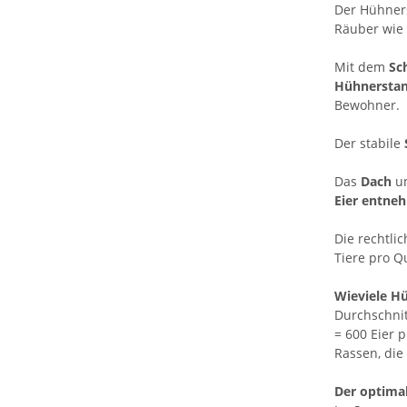
Der Hühners
Räuber wie 
Mit dem
Sc
Hühnersta
Bewohner.
Der stabile
Das
Dach
u
Eier entne
Die rechtl
Tiere pro Q
Wieviele H
Durchschnit
= 600 Eier p
Rassen, die
Der optimal