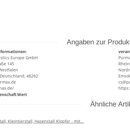
Angaben zur Produkt
nformationen:
veran
istics Europe GmbH
Purma
aße 145
Rhein
Westfalen
Nordr
 Deutschland, 48282
Emsde
rmax.de
cs@p
max.de/
https
enschaft
Wert
Ähnliche Arti