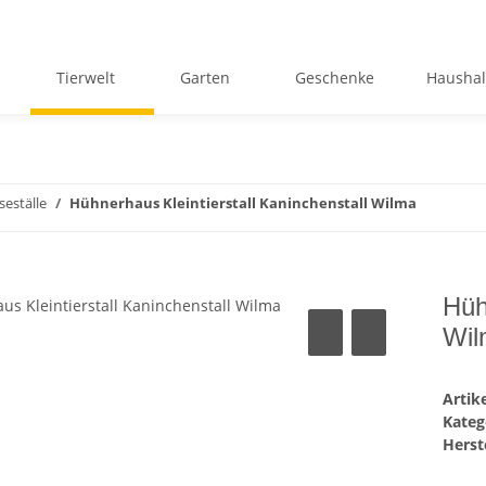
Tierwelt
Garten
Geschenke
Haushal
eställe
Hühnerhaus Kleintierstall Kaninchenstall Wilma
Hüh
Wil
Arti
Kateg
Herste