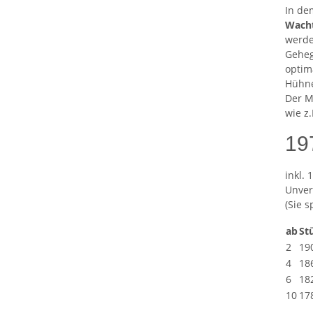
In de
Wacht
werde
Geheg
optim
Hühne
Der M
wie z
19
inkl. 
Unver
(Sie 
ab
St
2
19
4
18
6
18
10
17