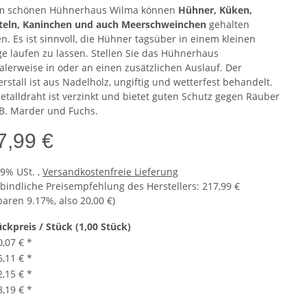
m schönen Hühnerhaus Wilma können
Hühner
, Küken,
eln, Kaninchen und auch Meerschweinchen
gehalten
n. Es ist sinnvoll, die Hühner tagsüber in einem kleinen
e laufen zu lassen. Stellen Sie das Hühnerhaus
alerweise in oder an einen zusätzlichen Auslauf. Der
rstall ist aus Nadelholz, ungiftig und wetterfest behandelt.
etalldraht ist verzinkt und bietet guten Schutz gegen Räuber
.B. Marder und Fuchs.
7,99 €
19% USt. ,
Versandkostenfreie Lieferung
bindliche Preisempfehlung des Herstellers
:
217,99 €
sparen
9.17%
, also
20,00 €
)
ückpreis / Stück (1,00 Stück)
0,07 €
*
6,11 €
*
2,15 €
*
8,19 €
*