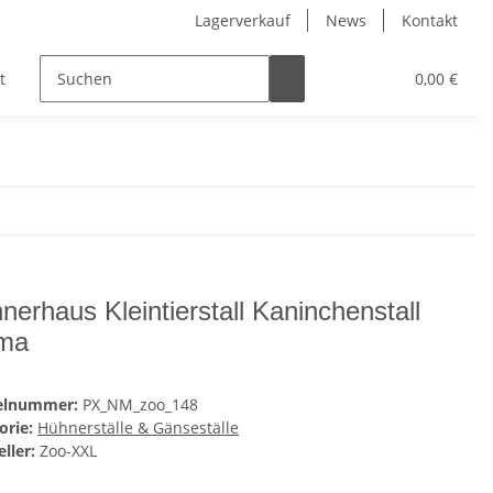
Lagerverkauf
News
Kontakt
t
Kinder
Pflegeprodukte
Hersteller
0,00 €
nerhaus Kleintierstall Kaninchenstall
ma
kelnummer:
PX_NM_zoo_148
orie:
Hühnerställe & Gänseställe
ller:
Zoo-XXL