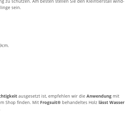
ng zu schützen. Am besten stellen Sie den Kleintierstall wind-
blinge sein.
,9cm.
htigkeit
ausgesetzt ist, empfehlen wir die
Anwendung
mit
em Shop finden. Mit
Frogsuit®
behandeltes Holz
lässt Wasser
.