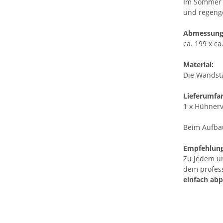
Im Sommer s
und regenge
Abmessung
ca. 199 x ca
Material:
Die Wandstä
Lieferumfa
1 x Hühnerv
Beim Aufba
Empfehlung
Zu jedem u
dem profes
einfach abp