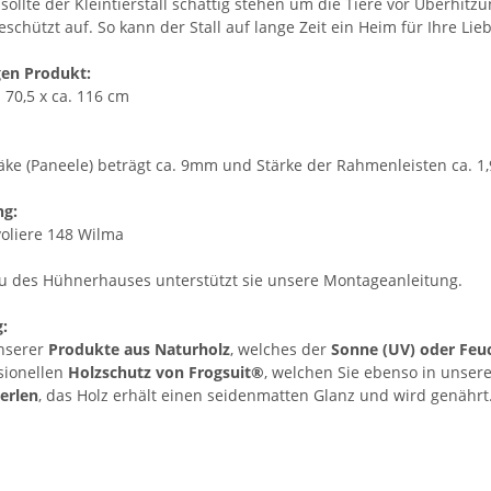
ollte der Kleintierstall schattig stehen um die Tiere vor Überhitzu
schützt auf. So kann der Stall auf lange Zeit ein Heim für Ihre Lie
en Produkt:
. 70,5 x ca. 116 cm
ke (Paneele) beträgt ca. 9mm und Stärke der Rahmenleisten ca. 1
ng:
oliere 148 Wilma
u des Hühnerhauses unterstützt sie unsere Montageanleitung.
:
nserer
Produkte aus Naturholz
, welches der
Sonne (UV) oder Feuc
sionellen
Holzschutz von Frogsuit®
, welchen Sie ebenso in unser
erlen
, das Holz erhält einen seidenmatten Glanz und wird genährt