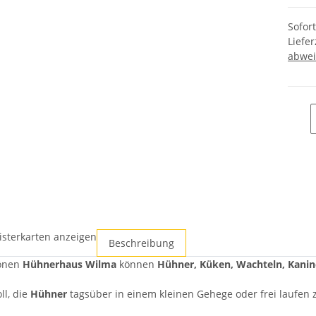
Sofor
Liefer
abwei
isterkarten anzeigen
Beschreibung
önen
Hühnerhaus Wilma
können
Hühner
, Küken, Wachteln, Kan
ll, die
Hühner
tagsüber in einem kleinen Gehege oder frei laufen 