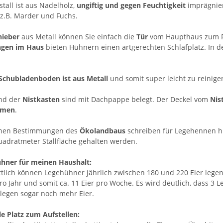
tall ist aus Nadelholz,
ungiftig und gegen Feuchtigkeit
imprägnier
z.B. Marder und Fuchs.
hieber
aus Metall können Sie einfach die
Tür
vom Haupthaus zum Fr
ngen im Haus
bieten Hühnern einen artgerechten Schlafplatz. In 
Schubladenboden ist aus Metall
und somit super leicht zu reinige
nd der
Nistkasten
sind mit Dachpappe belegt. Der Deckel vom
Nis
hmen
.
ichen Bestimmungen des
Ökolandbaus
schreiben für Legehennen hin
uadratmeter Stallfläche gehalten werden.
ühner für meinen Haushalt:
tlich können Legehühner jährlich zwischen 180 und 220 Eier legen.
ro Jahr und somit ca. 11 Eier pro Woche. Es wird deutlich, dass 3 L
 legen sogar noch mehr Eier.
e Platz zum Aufstellen: