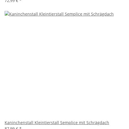
72,99 €
*
Kaninchenstall Kleintierstall Semplice mit Schrägdach
87,99 €
*