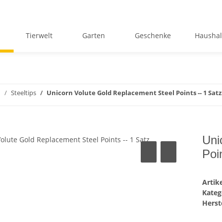
Tierwelt
Garten
Geschenke
Haushal
n
Steeltips
Unicorn Volute Gold Replacement Steel Points -- 1 Satz
Uni
Poi
Arti
Kateg
Herste