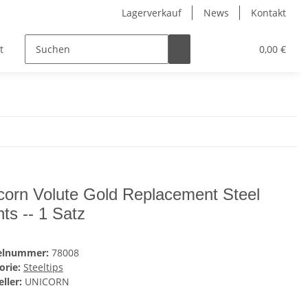
Lagerverkauf
News
Kontakt
t
Kinder
Pflegeprodukte
Hersteller
0,00 €
corn Volute Gold Replacement Steel
nts -- 1 Satz
kelnummer:
78008
orie:
Steeltips
ller:
UNICORN