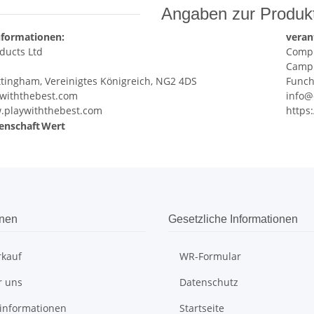
Angaben zur Produkt
nformationen:
veran
ducts Ltd
Compl
Campu
ttingham, Vereinigtes Königreich, NG2 4DS
Funch
ywiththebest.com
info@
w.playwiththebest.com
https
enschaft
Wert
onen
Gesetzliche Informationen
rkauf
WR-Formular
r uns
Datenschutz
informationen
Startseite