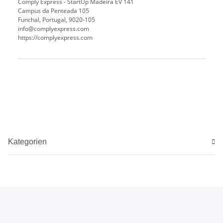
Comply Express - StartUp Madeira EV 141
Campus da Penteada 105
Funchal, Portugal, 9020-105
info@complyexpress.com
https://complyexpress.com
Produkteigenschaft
Wert
Kategorien