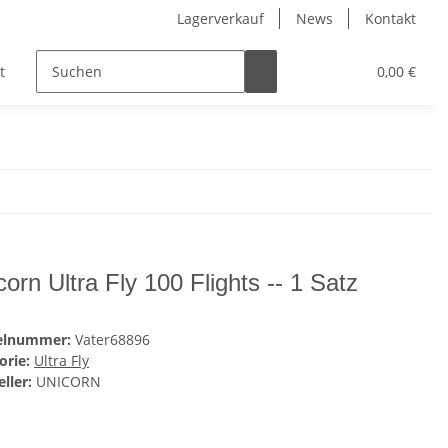
Lagerverkauf
News
Kontakt
t
Kinder
Pflegeprodukte
Hersteller
0,00 €
corn Ultra Fly 100 Flights -- 1 Satz
kelnummer:
Vater68896
orie:
Ultra Fly
ller:
UNICORN