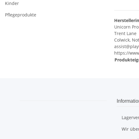
Kinder
Pflegeprodukte
Herstelleri
Unicorn Pro
Trent Lane
Colwick, No
assist@pla
https://ww
Produkteig
Informati
Lagerve
Wir übe