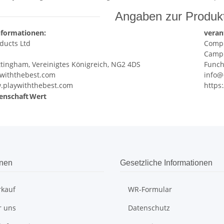
Angaben zur Produkt
nformationen:
veran
ducts Ltd
Compl
Campu
ttingham, Vereinigtes Königreich, NG2 4DS
Funch
ywiththebest.com
info@
w.playwiththebest.com
https
enschaft
Wert
onen
Gesetzliche Informationen
rkauf
WR-Formular
r uns
Datenschutz