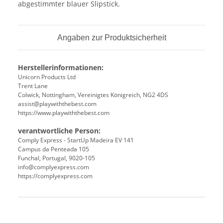
abgestimmter blauer Slipstick.
Angaben zur Produktsicherheit
Herstellerinformationen:
Unicorn Products Ltd
Trent Lane
Colwick, Nottingham, Vereinigtes Königreich, NG2 4DS
assist@playwiththebest.com
https://www.playwiththebest.com
verantwortliche Person:
Comply Express - StartUp Madeira EV 141
Campus da Penteada 105
Funchal, Portugal, 9020-105
info@complyexpress.com
https://complyexpress.com
Produkteigenschaft
Wert