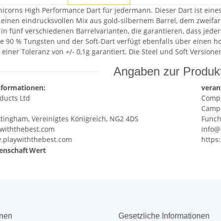
nicorns High Performance Dart für jedermann. Dieser Dart ist eine
t einen eindrucksvollen Mix aus gold-silbernem Barrel, dem zweif
s in fünf verschiedenen Barrelvarianten, die garantieren, dass jede
 90 % Tungsten und der Soft-Dart verfügt ebenfalls über einen ho
 einer Toleranz von +/- 0,1g garantiert. Die Steel und Soft Version
Angaben zur Produkt
nformationen:
veran
ducts Ltd
Compl
Campu
ttingham, Vereinigtes Königreich, NG2 4DS
Funch
ywiththebest.com
info@
w.playwiththebest.com
https
enschaft
Wert
onen
Gesetzliche Informationen