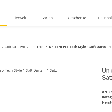
Tierwelt
Garten
Geschenke
Haushal
n
Softdarts Pro
Pro-Tech
Unicorn Pro-Tech Style 1 Soft Darts -- 1
Uni
Sat
Arti
Kateg
Herste