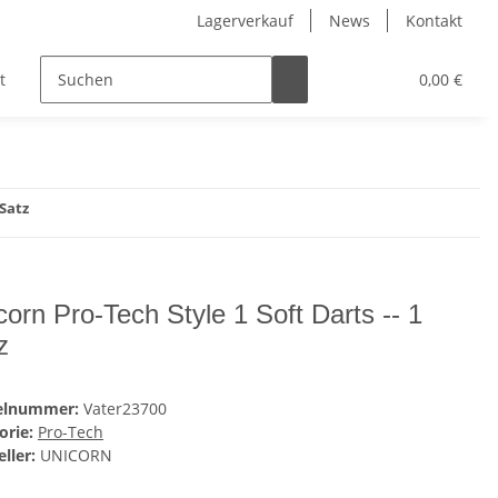
Lagerverkauf
News
Kontakt
t
Kinder
Pflegeprodukte
Hersteller
0,00 €
 Satz
corn Pro-Tech Style 1 Soft Darts -- 1
z
kelnummer:
Vater23700
orie:
Pro-Tech
ller:
UNICORN