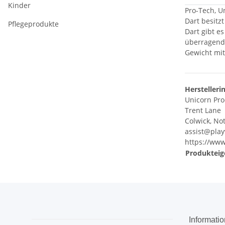
Kinder
Pro-Tech, U
Dart besitz
Pflegeprodukte
Dart gibt e
überragende
Gewicht mit
Herstelleri
Unicorn Pro
Trent Lane
Colwick, No
assist@pla
https://ww
Produkteig
Informati