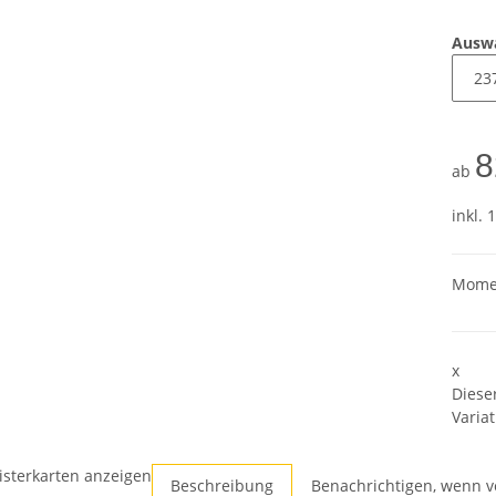
Ausw
8
ab
inkl. 
Momen
x
Diese
Variat
isterkarten anzeigen
Beschreibung
Benachrichtigen, wenn v