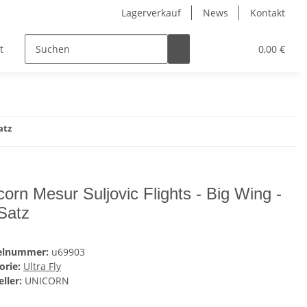
Lagerverkauf
News
Kontakt
t
Kinder
Pflegeprodukte
Hersteller
0,00 €
atz
corn Mesur Suljovic Flights - Big Wing -
 Satz
kelnummer:
u69903
orie:
Ultra Fly
ller:
UNICORN