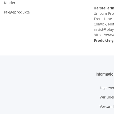
Kinder
Herstelleri
Pflegeprodukte
Unicorn Pro
Trent Lane
Colwick, No
assist@pla
https://ww
Produkteig
Informati
Lagerve
Wir übe
Versand