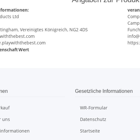
nformationen:
veran
ducts Ltd
Compl
Campu
ttingham, Vereinigtes Königreich, NG2 4DS
Funch
ywiththebest.com
info@
w.playwiththebest.com
https
enschaft
Wert
onen
Gesetzliche Informationen
rkauf
WR-Formular
r uns
Datenschutz
informationen
Startseite