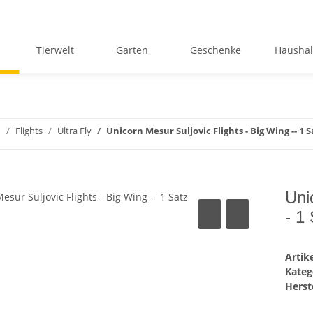
Tierwelt
Garten
Geschenke
Haushal
n
Flights
Ultra Fly
Unicorn Mesur Suljovic Flights - Big Wing -- 1 S
Uni
- 1
Arti
Kateg
Herste