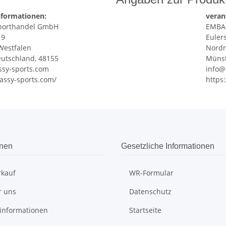
nformationen:
veran
porthandel GmbH
EMBA
 9
Euler
Westfalen
Nordr
utschland, 48155
Münst
sy-sports.com
info@
assy-sports.com/
https
onen
Gesetzliche Informationen
rkauf
WR-Formular
r uns
Datenschutz
informationen
Startseite