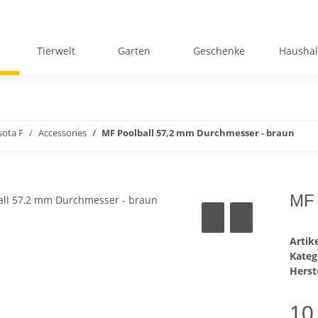
Tierwelt
Garten
Geschenke
Haushal
ota F
Accessories
MF Poolball 57,2 mm Durchmesser - braun
MF 
Arti
Kateg
Herste
10