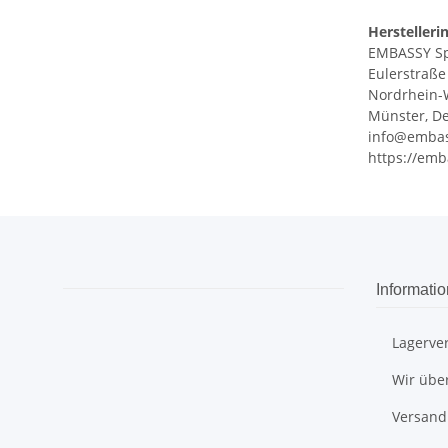
Herstelleri
EMBASSY S
Eulerstraße
Nordrhein-
Münster, De
info@embas
https://emb
Informati
Lagerve
Wir übe
Versand