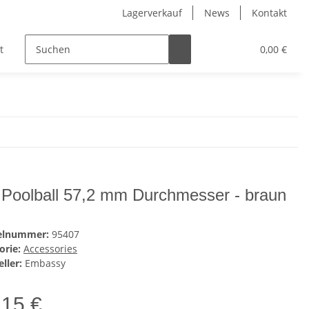
Lagerverkauf
News
Kontakt
t
Kinder
Pflegeprodukte
Hersteller
0,00 €
Poolball 57,2 mm Durchmesser - braun
kelnummer:
95407
orie:
Accessories
ller:
Embassy
,15 €