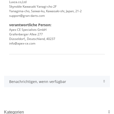
Luxza.co,Ltd
Skynoble Kawasaki Yanagi-cho 2F
Yanagima-cho, Saiwai-ku, Kawasaki-shi, Japan, 21-2
support@gran-darts.com
verantwortliche Person:
Apex CE Specialists GmbH
Grafenberger Allee 277
Düsseldorf,, Deutschland, 40237
info@apex-ce.com
Produkteigenschaft
Wert
Benachrichtigen, wenn verfügbar
Kategorien