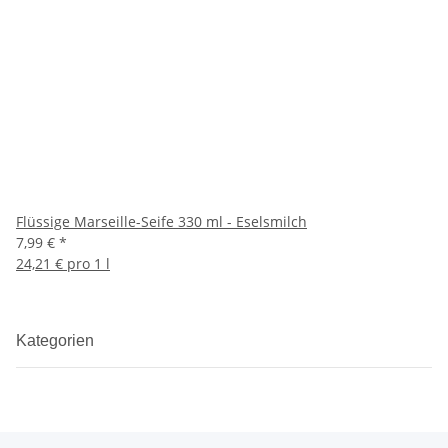
Flüssige Marseille-Seife 330 ml - Eselsmilch
7,99 €
*
24,21 € pro 1 l
Kategorien