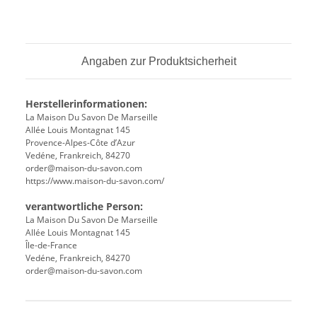
Angaben zur Produktsicherheit
Herstellerinformationen:
La Maison Du Savon De Marseille
Allée Louis Montagnat 145
Provence-Alpes-Côte d’Azur
Vedéne, Frankreich, 84270
order@maison-du-savon.com
https://www.maison-du-savon.com/
verantwortliche Person:
La Maison Du Savon De Marseille
Allée Louis Montagnat 145
Île-de-France
Vedéne, Frankreich, 84270
order@maison-du-savon.com
Produkteigenschaft
Wert