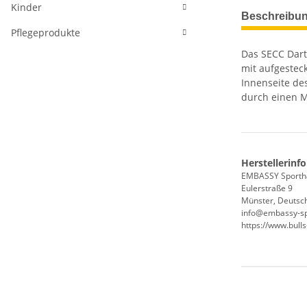
Kinder
weitere Regis
Beschreibu
Pflegeprodukte
Das SECC Dart
mit aufgestec
Innenseite des
durch einen M
Herstellerinf
EMBASSY Sport
Eulerstraße 9
Münster, Deutsc
info@embassy-s
https://www.bulls
Produkteig
Wert