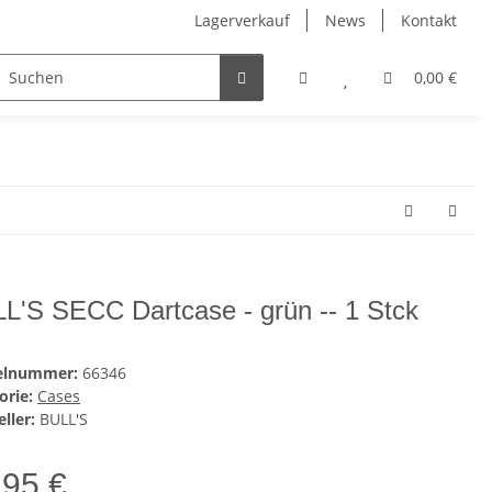
Lagerverkauf
News
Kontakt
lt
Kinder
Pflegeprodukte
Hersteller
0,00 €
L'S SECC Dartcase - grün -- 1 Stck
kelnummer:
66346
orie:
Cases
ller:
BULL'S
,95 €