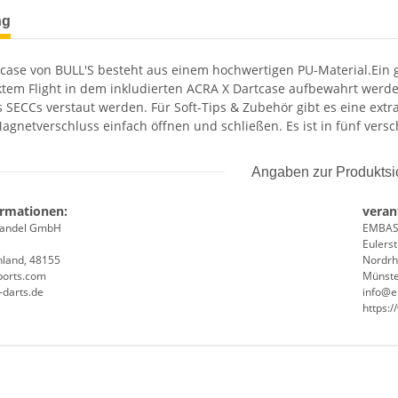
terkarten anzeigen
ng
case von BULL'S besteht aus einem hochwertigen PU-Material.Ein gr
ktem Flight in dem inkludierten ACRA X Dartcase aufbewahrt werde
 SECCs verstaut werden. Für Soft-Tips & Zubehör gibt es eine extr
agnetverschluss einfach öffnen und schließen. Es ist in fünf versc
Angaben zur Produktsi
ormationen:
veran
handel GmbH
EMBAS
Eulers
hland, 48155
Nordrh
ports.com
Münste
-darts.de
info@e
https:/
enschaft