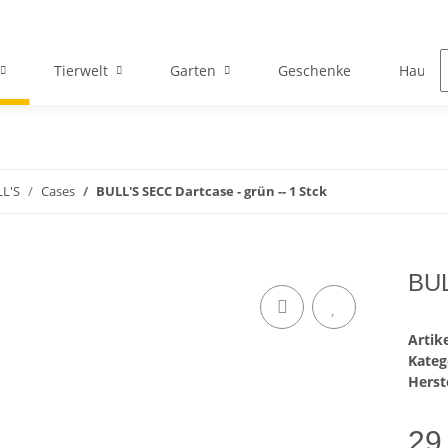
Tierwelt
Garten
Geschenke
Hausha
L'S
Cases
BULL'S SECC Dartcase - grün -- 1 Stck
BUL
Arti
Kateg
Herste
29