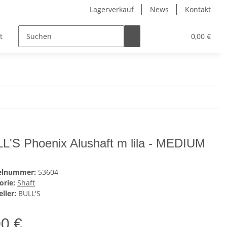
Lagerverkauf
News
Kontakt
t
Kinder
Pflegeprodukte
Hersteller
0,00 €
L'S Phoenix Alushaft m lila - MEDIUM
kelnummer:
53604
orie:
Shaft
ller:
BULL'S
00 €