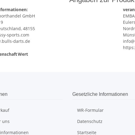
nformationen:
veran
porthandel GmbH
EMBA
 9
Euler
utschland, 48155
Nordr
sy-sports.com
Münst
.bulls-darts.de
info@
https
enschaft
Wert
onen
Gesetzliche Informationen
rkauf
WR-Formular
r uns
Datenschutz
informationen
Startseite