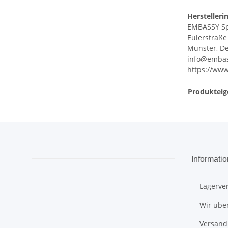
Herstelleri
EMBASSY S
Eulerstraße
Münster, De
info@embas
https://www
Produkteig
Informati
Lagerve
Wir übe
Versand