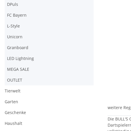
DPuls
FC Bayern
L-Style
Unicorn
Granboard
LED Lightning
MEGA SALE
OUTLET
Tierwelt
Garten
weitere Reg
Geschenke
Die BULL'S 
Haushalt
Dartspieler