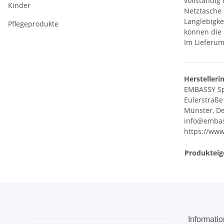
vollständig 
Kinder
Netztasche 
Langlebigke
Pflegeprodukte
können die 
Im Lieferum
Herstelleri
EMBASSY S
Eulerstraße
Münster, De
info@embas
https://www
Produkteig
Informati