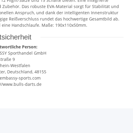
12 Flight-Sätze und 15 Schäfte bieten. Eine integrierte
Zubehör. Das robuste EVA-Material sorgt für Stabilität und
onellen Anspruch, und dank der intelligenten Innenstruktur
ängige Reißverschluss rundet das hochwertige Gesamtbild ab.
und eine Handschlaufe. Maße: 190x110x50mm.
sicherheit
twortliche Person:
SSY Sporthandel GmbH
straße 9
hein-Westfalen
er, Deutschland, 48155
embassy-sports.com
://www.bulls-darts.de