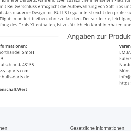
montierte Dartsets, während zwei zusätzliche Innenseiten Platz für 
mit Reißverschluss ermöglicht die Aufbewahrung von Soft Tips und 
it, das moderne Design mit BULL'S Logo unterstreicht den professi
Flights montiert bleiben, ohne zu knicken. Der verdeckte, leichtg
fang des Orbis XL enthalten, ist zusätzlich ein Karabinerhaken 
Angaben zur Produkt
nformationen:
veran
porthandel GmbH
EMBA
 9
Euler
utschland, 48155
Nordr
sy-sports.com
Münst
.bulls-darts.de
info@
https
enschaft
Wert
onen
Gesetzliche Informationen