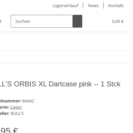
Lagerverkauf
News
Kontakt
t
Kinder
Pflegeprodukte
Hersteller
0,00 €
L'S ORBIS XL Dartcase pink -- 1 Stck
kelnummer:
66442
orie:
Cases
ller:
BULL'S
,95 €