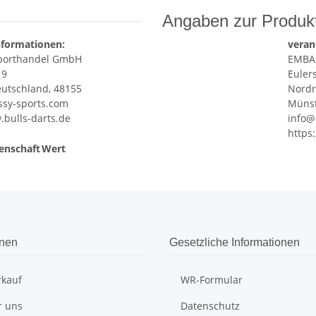
Angaben zur Produkt
nformationen:
veran
porthandel GmbH
EMBA
 9
Euler
utschland, 48155
Nordr
sy-sports.com
Münst
.bulls-darts.de
info@
https
enschaft
Wert
onen
Gesetzliche Informationen
rkauf
WR-Formular
r uns
Datenschutz