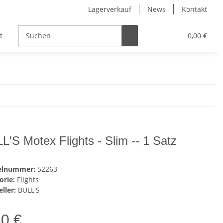
Lagerverkauf
News
Kontakt
t
Kinder
Pflegeprodukte
Hersteller
0,00 €
L'S Motex Flights - Slim -- 1 Satz
kelnummer:
52263
orie:
Flights
ller:
BULL'S
30 €