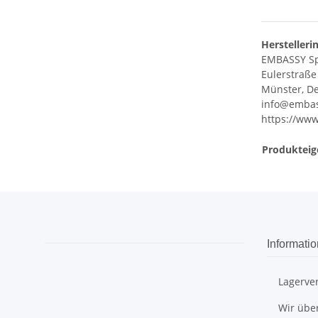
Herstelleri
EMBASSY S
Eulerstraße
Münster, De
info@embas
https://www
Produkteig
Informati
Lagerve
Wir übe