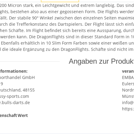
 200 Micron stark, ein Leichtgewicht und extrem langlebig. Das sind
ghts, bestehen also aus einer gegossenen Form. Die Flights werde
ällt. Der stabile 90° Winkel zwischen den einzelnen Seiten maximie
rch die Trefferkonstanz des Dartspielers. Der Flight lässt sich ein
en Schäfte. Im Flight befindet sich bereits eine Aussparung, durch
werden kann. Die DragonFlights sind in dieser Standard Form in 10
s. Ebenfalls erhältlich in 10 Slim Form Farben sowie einer weißen 
d die ideale Ergänzung zu den DragonFlights. Schäfte sind nicht i
Angaben zur Produkt
nformationen:
veran
porthandel GmbH
EMBA
 9
Euler
utschland, 48155
Nordr
sy-sports.com
Münst
.bulls-darts.de
info@
https
enschaft
Wert