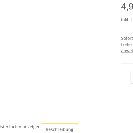
4,
inkl. 
Sofor
Liefer
abwei
isterkarten anzeigen
Beschreibung