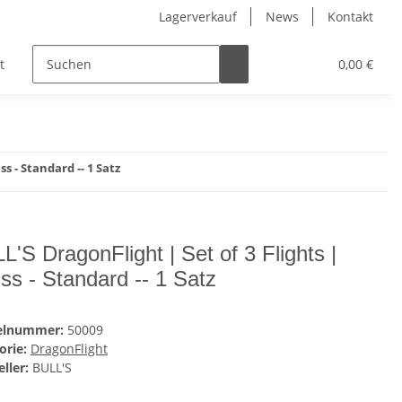
Lagerverkauf
News
Kontakt
t
Kinder
Pflegeprodukte
Hersteller
0,00 €
ss - Standard -- 1 Satz
L'S DragonFlight | Set of 3 Flights |
ss - Standard -- 1 Satz
kelnummer:
50009
orie:
DragonFlight
ller:
BULL'S