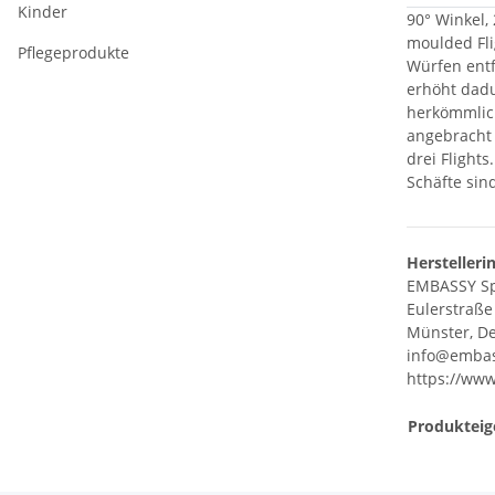
Kinder
90° Winkel,
moulded Fli
Pflegeprodukte
Würfen entf
erhöht dadu
herkömmlich
angebracht 
drei Flight
Schäfte sin
Herstelleri
EMBASSY S
Eulerstraße
Münster, De
info@embas
https://www
Produkteig