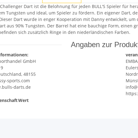
 Challenger Dart ist die Belohnung für jeden BULL'S Spieler für he
m Tungsten und ideal, um Spieler zu fördern. Ein eigener Dart, de
 Dieser Dart wurde in enger Kooperation mit Danny entwickelt, um 
rt aus 90% Tungsten. Der Barrel hat eine bauchige Form, einen g
befinden sich zusätzlich Ringe in den niederländischen Farben.
Angaben zur Produkt
nformationen:
veran
porthandel GmbH
EMBA
 9
Euler
utschland, 48155
Nordr
sy-sports.com
Münst
.bulls-darts.de
info@
https
enschaft
Wert