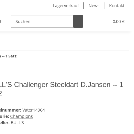
Lagerverkauf
News
Kontakt
t
Kinder
Pflegeprodukte
Hersteller
0,00 €
-- 1 Satz
L'S Challenger Steeldart D.Jansen -- 1
z
kelnummer:
Vater14964
orie:
Champions
ller:
BULL'S