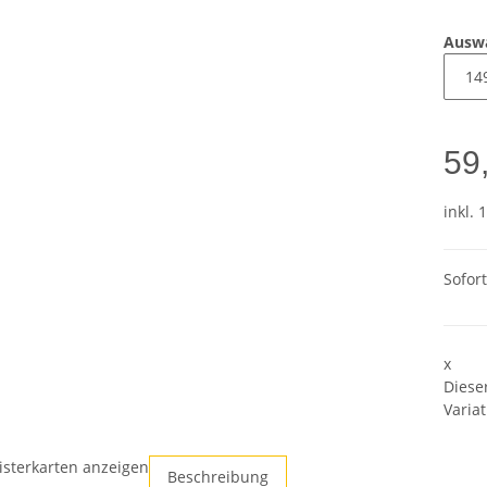
Ausw
59
inkl. 
Sofor
x
Diese
Variat
isterkarten anzeigen
Beschreibung