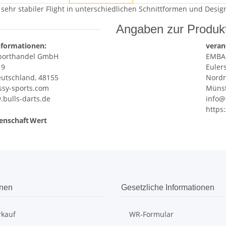
 sehr stabiler Flight in unterschiedlichen Schnittformen und Design
Angaben zur Produkt
nformationen:
veran
porthandel GmbH
EMBA
 9
Euler
utschland, 48155
Nordr
sy-sports.com
Münst
.bulls-darts.de
info@
https
enschaft
Wert
onen
Gesetzliche Informationen
rkauf
WR-Formular