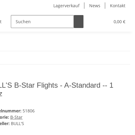
Lagerverkauf
News
Kontakt
t
Kinder
Pflegeprodukte
Hersteller
0,00 €
L'S B-Star Flights - A-Standard -- 1
z
kelnummer:
51806
orie:
B-Star
ller:
BULL'S