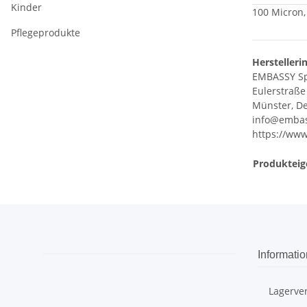
Kinder
100 Micron,
Pflegeprodukte
Herstelleri
EMBASSY S
Eulerstraße
Münster, De
info@embas
https://www
Produkteig
Informati
Lagerve