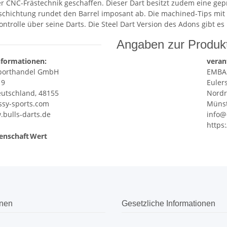
r CNC-Frästechnik geschaffen. Dieser Dart besitzt zudem eine ge
chichtung rundet den Barrel imposant ab. Die machined-Tips mit i
ntrolle über seine Darts. Die Steel Dart Version des Adons gibt es 
Angaben zur Produkt
nformationen:
veran
porthandel GmbH
EMBA
 9
Euler
utschland, 48155
Nordr
sy-sports.com
Münst
.bulls-darts.de
info@
https
enschaft
Wert
onen
Gesetzliche Informationen