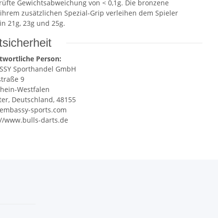
prüfte Gewichtsabweichung von < 0,1g. Die bronzene
hrem zusätzlichen Spezial-Grip verleihen dem Spieler
in 21g, 23g und 25g.
sicherheit
twortliche Person:
SSY Sporthandel GmbH
straße 9
hein-Westfalen
er, Deutschland, 48155
embassy-sports.com
://www.bulls-darts.de