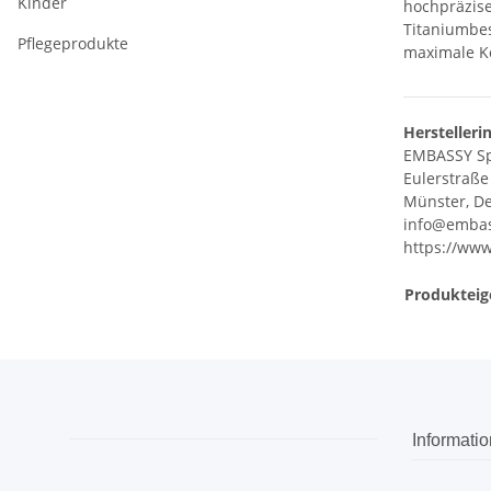
Kinder
hochpräzise
Titaniumbes
Pflegeprodukte
maximale Ko
Herstelleri
EMBASSY S
Eulerstraße
Münster, De
info@embas
https://www
Produkteig
Informati