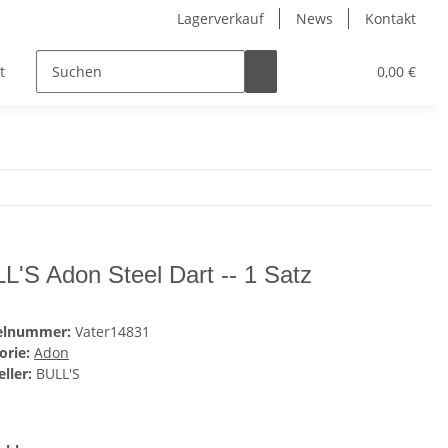
Lagerverkauf
News
Kontakt
t
Kinder
Pflegeprodukte
Hersteller
0,00 €
L'S Adon Steel Dart -- 1 Satz
kelnummer:
Vater14831
orie:
Adon
ller:
BULL'S